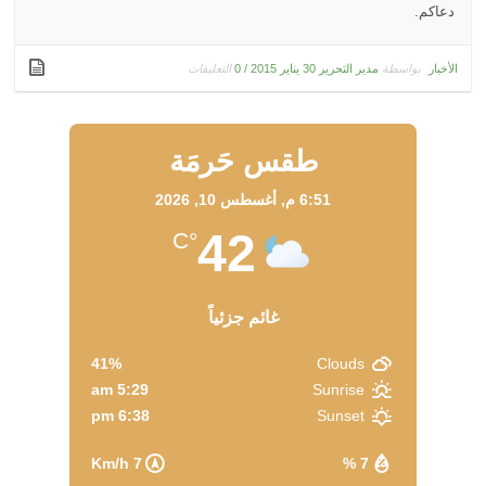
دعاكم.
بواسطة
مدير التحرير
التعليقات
الأخبار
30 يناير 2015
/
0
طقس حَرمَة
6:51 م,
أغسطس 10, 2026
42
°C
غائم جزئياً
41%
Clouds
5:29 am
Sunrise
6:38 pm
Sunset
7 Km/h
7 %