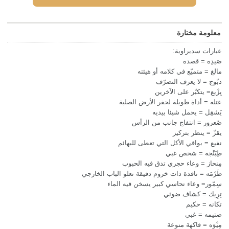
معلومة مختارة
عبارات سديراوية:
صَيدِه = قصده
مالغ = متميّع في كلامه أو هيئته
دبّوج = لا يعرف التصرّف
يِزْبع= يتكبّر على الآخرين
عتله = أداة طويلة لحفر الأرض الصلبة
يَشقِل = يحمل شيئا بيديه
صُعرور = انتفاج جانب من الرأس
يقزّ = ينظر بتركيز
نفيع = بواقي الأكل التي تعطى للبهائم
طِبَنْجه = شخص غبي
مِنحاز = وعاء حجري تدق فيه الحبوب
طَرْمَه = نافذة ذات خروم دقيقة تعلو الباب الخارجي
سِمّور= وعاء نحاسي كبير يسخن فيه الماء
تِرِيك = كشاف ضوئي
تكانه = حكيم
صتيمه = غبي
مِيْوَه = فاكهة منوعة