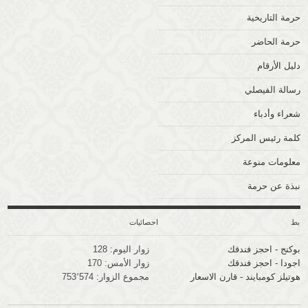
حرمة التاريخية
حرمة الحاضر
دليل الأرقام
رسالة الفيصلي
شعراء وأدباء
كلمة رئيس المركز
معلومات منوعة
نبذة عن حرمة
وابط
احصائيات
بوكنج - احجز فندقك
زوار اليوم:
128
اجودا - احجز فندقك
زوار الأمس:
170
هوتيلز كومبايند - قارن الاسعار
مجموع الزوار:
753٬574