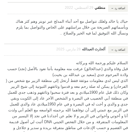
منطقي
29 أغسطس، 2022
→
اضافة رد
حياك يا خالد ولعلك تتواصل مع أحد أبناء المدلج عبر تويتر وهم كثر هناك
وبأسمائهم الصريحة من خلال مراسلتهم على الخاص والتواصل بما يلزم
ونسأل الله التوفيق لما فيه الخير والصلاح ..
آلحارث العبدالله
28 مارس، 2025
→
اضافة رد
السلام عليكم ورحمة الله وبركاته
قبل وفاة والدي (عبدالخالق) عرفت منه معلومة بأننا نعود بالأصل (نجد) حسب
ولادة المرحوم جدي (سعيد بن عبدالله بن بخيت)
الذي ليس لدي معلومات موثقة فقط أرتحل إلى منطقة الزبير مع شخص من (
الفرحان) و يمكن له صلة رحم معه و قدموا وثائقهم الثبوتية إلى شيخ الزبير
وكان ذلك قبل عام 1900ميلادي و بعد فترة سحبوا وثائقهم وذهب جدي للعمل
في منطقة أبي الخصيب في البصرة و الشخص الآخر عاد إلى الكويت وبقي
جدي و والدي و أخت له في البصرة و في عام 1950ميلادي عاد والدي للعمل
في الزبير مع عمتي إلى أن توفاهما الله برحمته الواسعه مع العلم أني ولدت
أنا و أخوتي وأخواتي في الزبير و لا نعلم عن أجدادنا في نجد إلا اليسير من
المعلومات المتفرقة. و من خلال الفحص الجيني DNA أثبت لي أصول قديمة
في القصيم و حسب الإدعات في مناطق متفرقة بريدة و سدير و جلاجل و