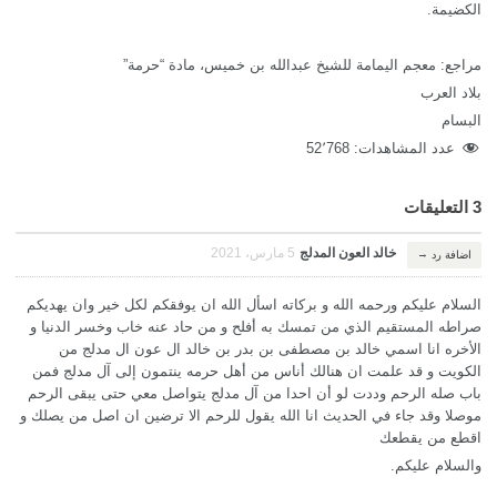
الكضيمة.
مراجع: معجم اليمامة للشيخ عبدالله بن خميس، مادة “حرمة”
بلاد العرب
البسام
عدد المشاهدات:
52٬768
3 التعليقات
خالد العون المدلج
5 مارس، 2021
→
اضافة رد
السلام عليكم ورحمه الله و بركاته اسأل الله ان يوفقكم لكل خير وان يهديكم
صراطه المستقيم الذي من تمسك به أفلح و من حاد عنه خاب وخسر الدنيا و
الأخره انا اسمي خالد بن مصطفى بن بدر بن خالد ال عون ال مدلج من
الكويت و قد علمت ان هنالك أناس من أهل حرمه ينتمون إلى آل مدلج فمن
باب صله الرحم وددت لو أن احدا من آل مدلج يتواصل معي حتى يبقى الرحم
موصلا وقد جاء في الحديث انا الله يقول للرحم الا ترضين ان اصل من يصلك و
اقطع من يقطعك
والسلام عليكم.