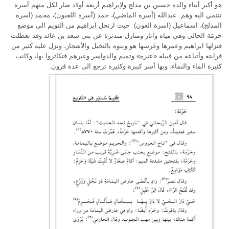
هو أكبر أبناء والده حسين بن مدلج ولإبراهيم أربعة أولاد صار لكل منهم أسرة
تنتمي اليه وهم: عبدالله (أسرة الماضي)، حمد (أسرة اللعبون)، محمد (اسرة
المدلج)، اسماعيل (اسرة العون) حيث ارتحل ابراهيم من التويم الى موضع
حَرمَة الحالي وهي مياه وآثار ومنازل مندثرة عن بني سعد بن عائذ وقد تعطلت
فنزلها ابراهيم وعمرها وغرسها هو وبنوه بالنخيل والأشجار، ونزل عليه كثير من
قرابته وأتباعه من قبيلة «عنزة» وتميم والدواسر وغيرهم فتكاثروا بها، وكانت
كثيرة الماء والنماء، وبها أسر كبيرة وكثيرة ترجع الى عدة قرون.