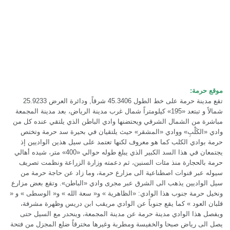
موقع حرمة:
تقع مدينة حرمة على خط الطول 45.3406 شرقاً, ودائرة العرض 25.9233
شمالاً و تبتعد «195» كيلومتراً شمال غرب مدينة الرياض، بعد مدينة المجمعة
مباشرة من الشمال الشرقي ويحتضنها وادي الباطن الذي يلتقي عنده كل من
وادي «الكَلْبِ» ووادي «المشقر» حيث يلتقيان في بحيرة سد حرمة وتختص
حرمة بوادي الكلب كما هو معروف لكنها تعتمد على سيل هذين الواديين إذ
يجتمعان في هذا السد الكبير الذي يبلغ طوله حوالي «400» متر، شيده أهالي
حرمة بالحجارة منذ مئات السنين، ثم دعمته وزارة الزراعة ونظمت تصريف
سيوله عبر قنوات اصطناعية الى مزارع حرمة، وما زاد عن حاجة حرمة من
سيل الواديين يذهب الى الشرق عبر مجرى وادي «الباطن». وتقع بعض مزارع
ونخيل حرمة جنوب هذا الوادي: «الظاهرية » و« سعة الله » و« الوسطى » و «
قلبان العود » كما يقع جنوباً عن الوادي مريقب ابن دريس وظهرة مشرفة،
ويفصل هذا الوادي مدينة حرمة عن مدينة المجمعة، وينحدر مع السيل حتى
يصل الى رياض صبحا والخفيسة ومطربة وغيرها مخترقاً ضلع المجزل من فتحة