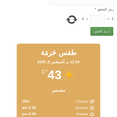
رمز التحقق
*
6
=
+
3
طقس حَرمَة
12:24 م,
أغسطس 8, 2026
43
°C
مشمس
18%
Clouds
5:28 am
Sunrise
6:40 pm
Sunset