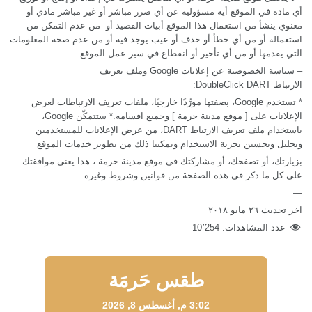
أي مادة في الموقع أية مسؤولية عن أي ضرر مباشر أو غير مباشر مادي أو
معنوي ينشأ من استعمال هذا الموقع
أبيات القصيد
أو من عدم التمكن من
استعماله أو من أي خطأ أو حذف أو عيب يوجد فيه أو من عدم صحة المعلومات
التي يقدمها أو من أي تأخير أو انقطاع في سير عمل الموقع.
–
سياسة الخصوصية عن إعلانات
Google
وملف تعريف
الارتباط
DART:
DoubleClick
*
تستخدم
Google
، بصفتها مورِّدًا خارجيًا، ملفات تعريف الارتباطات لعرض
الإعلانات على
[
موقع مدينة حرمة
]
وجميع اقسامه.
*
ستتمكّن
Google
،
باستخدام ملف تعريف الارتباط
DART
، من عرض الإعلانات للمستخدمين
وتحليل وتحسين تجربة الاستخدام ويمكننا ذلك من تطوير خدمات الموقع
بزيارتك، أو تصفحك، أو مشاركتك في موقع مدينة حرمة
، هذا يعني موافقتك
على كل ما ذكر في هذه الصفحة من قوانين وشروط وغيره.
—
اخر تحديث ٢٦ مايو ٢٠١٨
عدد المشاهدات:
10٬254
طقس حَرمَة
3:02 م,
أغسطس 8, 2026