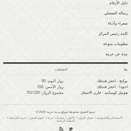
دليل الأرقام
رسالة الفيصلي
شعراء وأدباء
كلمة رئيس المركز
معلومات منوعة
نبذة عن حرمة
وابط
احصائيات
بوكنج - احجز فندقك
زوار اليوم:
99
اجودا - احجز فندقك
زوار الأمس:
150
هوتيلز كومبايند - قارن الاسعار
مجموع الزوار:
753٬220
جميع الحقوق محفوظة لموقع مدينة حرمة 2025 ©
الاستخدام والخصوصية
سجل الزوار
الأخبار
منتديات حرمة
البوم الصور
حرمة التاريخية
المكتبة الرقمية