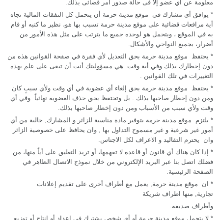
معلومة عن أي عضو إلا فى حالة صدور أمر قضائى بذلك.
*
يوافق أي مشارك في
موقع مدينة حرمة
أن يتحمل كل النفقات المالية تجاه
أية مرافعات قضائية على موقع مدينة حرمة
تسبب بها هو، نظير ما كتبه أو قام
به في الموقع ، ويتحمل هو لوحده جميع ما يترتب على مثل هذه الأمور من
أضرار، بجميع النواحي والأشكال.
*
يحتفظ
موقع مدينة حرمة
بحق التعديل لأي فقرة في صفحة القوانين هذه من
دون إخطارك بذلك وفي أية وقت. هي مسؤوليتك أنت أن تبقى على علم بهذه
التغييرات في تلك القوانين .
*
يحتفظ
موقع مدينة حرمة
بحق إلغاء أي عضوية في أي وقت ولأي سببٍ كان
ومن دون إخطار صاحبها بذلك . بل وتحتفظ بحق حذف العضوية نهائياً وفي أي
وقت ولأي سبب من الأسباب ومن دون إخطار صاحبها بذلك.
*
يلتزم موقع مدينة حرمة
بتوفير مادة مناسبة للزائر و المشارك
,
خالية من أي
أمور غير شرعية و غير مسموح التداول بها
,
وان يحافظ على خصوصية الزائر
وان يحترم التقاليد و الاعراف لكل الاجناس.
*
إذا كان هناك أي قانون أو قاعدة لا تفهمها، أو تريد التعليق على أياً منها، من
فضلك اتصل بنا
عبر البريد الإلكتروني من خلال نموذج الاتصال الظاهر في
الصفحة الرئيسية.
*
ان
موقع مدينة حرمة
,
يعمل مع أطراف أخرى على تقديم إعلانات
تجارية
,
منها اطراف شريكة
وأطراف صديقة.
*
لا يتحمل موقع مدينة حرمة
أو أي شخص يشترك في إعداد أو إنتاج أو توزيع