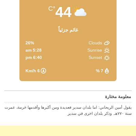
44
°C
غائم جزئياً
26%
Clouds
5:28 am
Sunrise
6:40 pm
Sunset
6 Km/h
7 %
معلومة مختارة
يقول أمين الريحاني: اما بلدان سدير فعديدة ومن أكبرها وأقدمها حَرمة، عمرت
سنة ٧٧٠هـ. وذكر بلدان اخرى في سدير