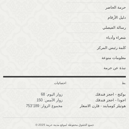
حرمة الحاضر
دليل الأرقام
رسالة الفيصلي
شعراء وأدباء
كلمة رئيس المركز
معلومات منوعة
نبذة عن حرمة
وابط
احصائيات
بوكنج - احجز فندقك
زوار اليوم:
68
اجودا - احجز فندقك
زوار الأمس:
150
هوتيلز كومبايند - قارن الاسعار
مجموع الزوار:
753٬189
جميع الحقوق محفوظة لموقع مدينة حرمة 2025 ©