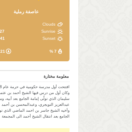
عاصفة رملية
Clouds
7 am
Sunrise
1 pm
Sunset
21 Km/h
7 %
معلومة مختارة
وكان أول من درس فيها الشيخ أحمد بن عثما
سليمان الذي تولّى إمامة الجامع بعد أبيه، و
عبدالعزيز التويجري، وعبدالمحسن بن أحمد 
وأخيه الشيخ جاسر بن احمد الماضي الذي تول
الجامع بعد انتقال الشيخ أحمد الى المجمعة