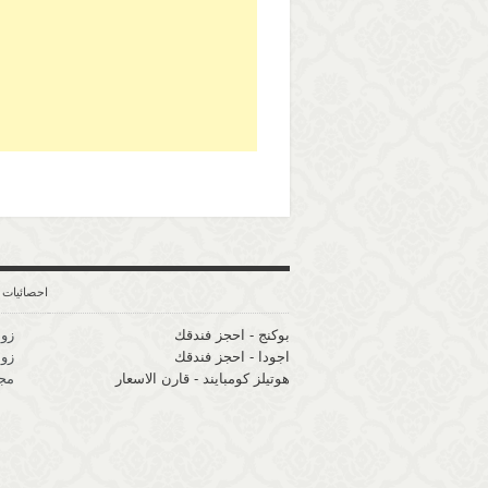
روابط
احصائيات
بوكنج - احجز فندقك
زوا
اجودا - احجز فندقك
زوا
هوتيلز كومبايند - قارن الاسعار
مجم