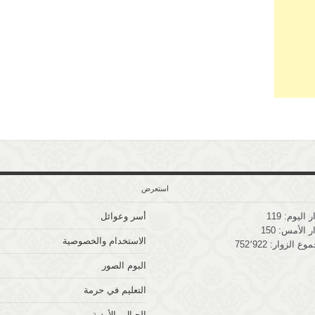
استعرض
ر اليوم:
119
أسر وعوائل
ر الأمس:
150
الاستخدام والخصوصية
وع الزوار:
752٬922
البوم الصور
التعليم في حرمة
الجبال والأودية