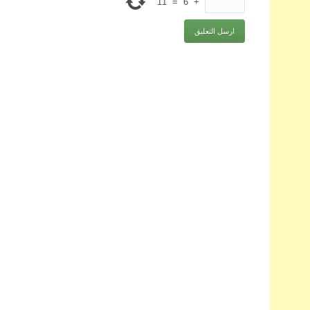
11
=
6
+