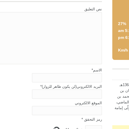
نص التعليق
27%
5:2
6:4
الاسم
*
افتتحت أول مدرسة حكومية في حرمة عام 1368هـ
البريد الالكتروني(لن يكون ظاهر للزوار)
*
ن بن
محمد بن
الماضي،
الموقع الالكتروني
ّى إمامة
رمز التحقق
*