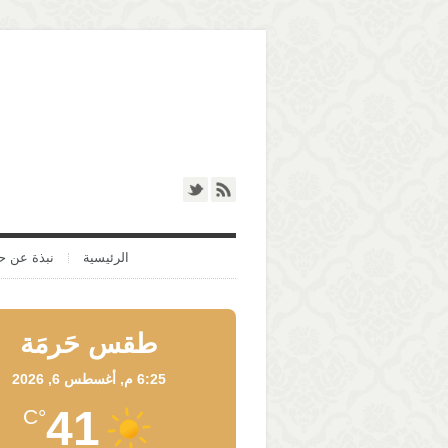
الرئيسية
نبذة عن ح
طقس حَرمَة
6:25 م,
أغسطس 6, 2026
41
°C