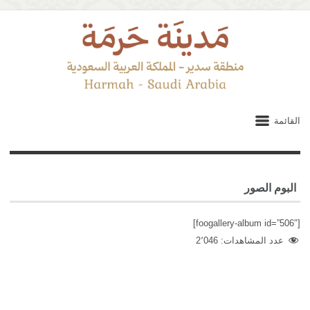
القائمة
البوم الصور
[foogallery-album id=”506″]
عدد المشاهدات:
2٬046